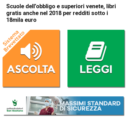
Scuole dell’obbligo e superiori venete, libri
gratis anche nel 2018 per redditi sotto i
18mila euro
Home
In Evidenza
Attualità
In Evidenza
Veneto
Scuole dell’obbligo e superiori
venete, libri gratis anche nel
2018 per redditi sotto i
18mila euro
Da
Redazione
14 Agosto 2017