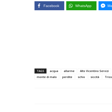
Facebook
WhatsApp
Me
TAGS
acqua
allarme
Alto Vicentino Servizi
monte di malo
perdite
schio
siccità
Triss