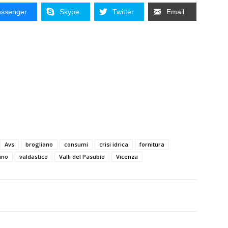
ssenger
Skype
Twitter
Email
Avs
brogliano
consumi
crisi idrica
fornitura
ino
valdastico
Valli del Pasubio
Vicenza