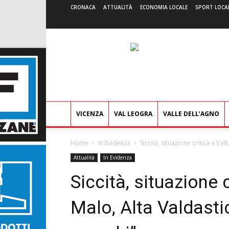
CRONACA
ATTUALITÀ
ECONOMIA LOCALE
SPORT LOCA
VICENZA
VAL LEOGRA
VALLE DELL’AGNO
Home
In Evidenza
Siccità, situazione critica a Val
Attualità
In Evidenza
Siccità, situazione c
Malo, Alta Valdastic