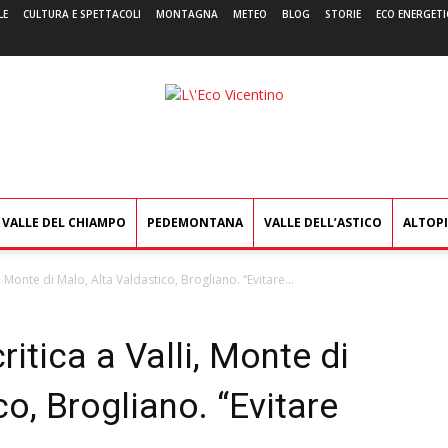
LE
CULTURA E SPETTACOLI
MONTAGNA
METEO
BLOG
STORIE
ECO ENERGETI
L'Eco
Vicentino
VALLE DEL CHIAMPO
PEDEMONTANA
VALLE DELL’ASTICO
ALTOP
li, Monte di Malo, Alta Valdastico, Brogliano. “Evitare...
ritica a Valli, Monte di
o, Brogliano. “Evitare