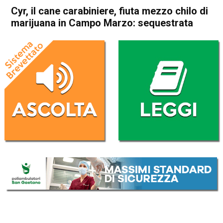
Cyr, il cane carabiniere, fiuta mezzo chilo di
marijuana in Campo Marzo: sequestrata
Home
Vicenza
Cronaca
In Evidenza
Vicenza
Cyr, il cane carabiniere, fiuta
mezzo chilo di marijuana in
Campo Marzo: sequestrata
Da
Daniele Dal Dosso
12 Agosto 2017
ASCOLTA L'AUDIO