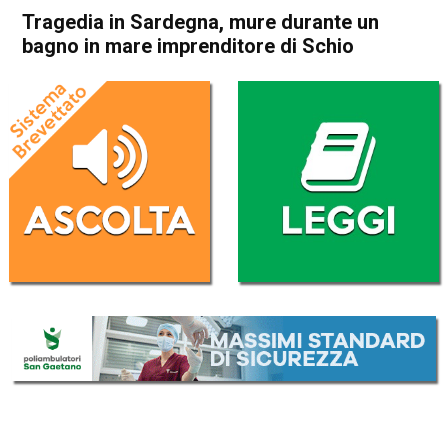
Tragedia in Sardegna, mure durante un
bagno in mare imprenditore di Schio
Home
In Evidenza
Cronaca
In Evidenza
Schio
Tragedia in Sardegna, mure
durante un bagno in mare
imprenditore di Schio
Da
Redazione
30 Giugno 2017
(aggiornato il
30 Giugno 2017 13:58
)
ASCOLTA L'AUDIO