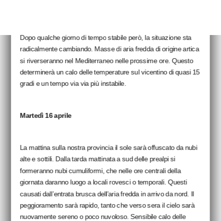
Temperature più estive che primaverili. Varie stazioni della
pianura hanno superato i 28 gradi, mentre a 1000 metri si sono
raggiunti i 22.
Dopo qualche giorno di tempo stabile però, la situazione sta
radicalmente cambiando. Masse di aria fredda di origine artica
si riverseranno nel Mediterraneo nelle prossime ore. Questo
determinerà un calo delle temperature sul vicentino di quasi 15
gradi e un tempo via via più instabile.
Martedì 16 aprile
La mattina sulla nostra provincia il sole sarà offuscato da nubi
alte e sottili. Dalla tarda mattinata a sud delle prealpi si
formeranno nubi cumuliformi, che nelle ore centrali della
giornata daranno luogo a locali rovesci o temporali. Questi
causati dall’entrata brusca dell’aria fredda in arrivo da nord. Il
peggioramento sarà rapido, tanto che verso sera il cielo sarà
nuovamente sereno o poco nuvoloso. Sensibile calo delle