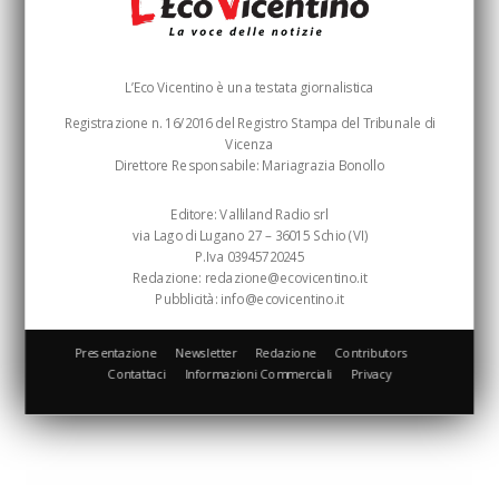
L’Eco Vicentino è una testata giornalistica
Registrazione n. 16/2016 del Registro Stampa del Tribunale di
Vicenza
Direttore Responsabile: Mariagrazia Bonollo
Editore: Valliland Radio srl
via Lago di Lugano 27 – 36015 Schio (VI)
P.Iva 03945720245
Redazione:
redazione@ecovicentino.it
Pubblicità:
info@ecovicentino.it
Presentazione
Newsletter
Redazione
Contributors
Contattaci
Informazioni Commerciali
Privacy