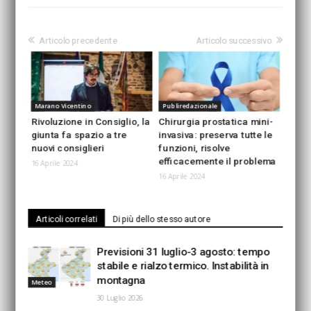
Articolo precedente
Articolo successivo
Marano Vicentino
Publiredazionale
Rivoluzione in Consiglio, la
Chirurgia prostatica mini-
giunta fa spazio a tre
invasiva: preserva tutte le
nuovi consiglieri
funzioni, risolve
efficacemente il problema
16 Aprile 2024
16 Aprile 2024
Articoli correlati
Di più dello stesso autore
Previsioni 31 luglio-3 agosto: tempo
stabile e rialzo termico. Instabilità in
montagna
Meteo
30 Luglio 2026