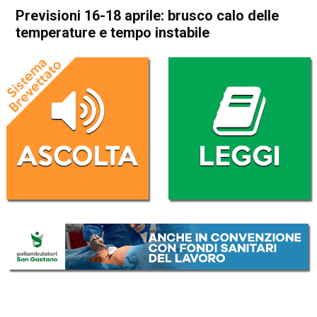
Previsioni 16-18 aprile: brusco calo delle
temperature e tempo instabile
Home
Meteo
In Evidenza
Meteo
Previsioni 16-18 aprile:
brusco calo delle temperature
e tempo instabile
Da
Davide Deganello
16 Aprile 2024
(aggiornato il
16 Aprile 2024 12:37
)
ASCOLTA L'AUDIO