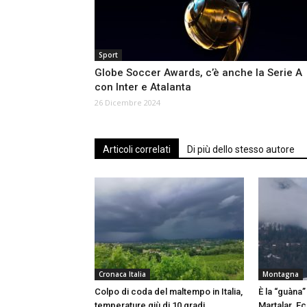
Sport
Globe Soccer Awards, c’è anche la Serie A
con Inter e Atalanta
26 Dicembre 2024
Articoli correlati
Di più dello stesso autore
Cronaca Italia
Montagna
Colpo di coda del maltempo in Italia,
È la “guàna”
temperature giù di 10 gradi
Martalar. Ecc