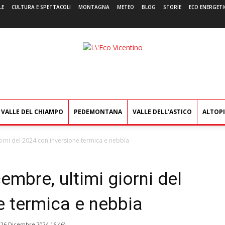
LE
CULTURA E SPETTACOLI
MONTAGNA
METEO
BLOG
STORIE
ECO ENERGETI
L'Eco
Vicentino
VALLE DEL CHIAMPO
PEDEMONTANA
VALLE DELL’ASTICO
ALTOP
iorni del 2024 con inversione termica e nebbia
embre, ultimi giorni del
e termica e nebbia
l
26 Dicembre 2024 16:46
)