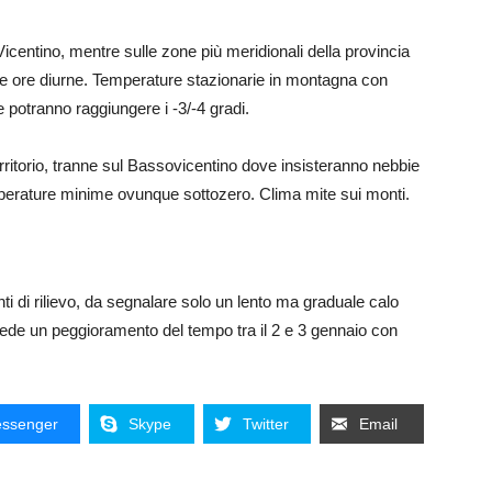
Vicentino, mentre sulle zone più meridionali della provincia
e ore diurne. Temperature stazionarie in montagna con
e potranno raggiungere i -3/-4 gradi.
erritorio, tranne sul Bassovicentino dove insisteranno nebbie
mperature minime ovunque sottozero. Clima mite sui monti.
 di rilievo, da segnalare solo un lento ma graduale calo
vede un peggioramento del tempo tra il 2 e 3 gennaio con
ssenger
Skype
Twitter
Email