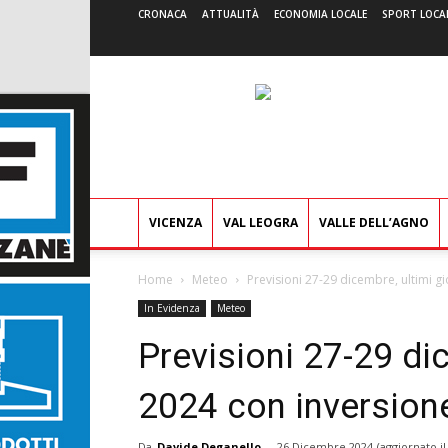
CRONACA
ATTUALITÀ
ECONOMIA LOCALE
SPORT LOCA
VICENZA
VAL LEOGRA
VALLE DELL’AGNO
Home
Meteo
Previsioni 27-29 dicembre, ultimi g
In Evidenza
Meteo
Previsioni 27-29 dic
2024 con inversion
Da
Davide Deganello
-
26 Dicembre 2024
(aggiornato i