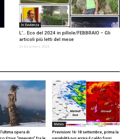
In Evidenza
L’… Eco del 2024 in pillole/FEBBRAIO – Gli
articoli più letti del mese
26 Dicembre 2024
Meteo
 l’ultima opera di
Previsioni 16-18 settembre, prima la
o il tour “innevato” fra le
variabilità poi arriva il caldo fuori