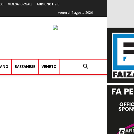
CO
VIDEOGIORNALE
AUDIONOTIZIE
venerdì 7 agosto 2026
IANO
BASSANESE
VENETO