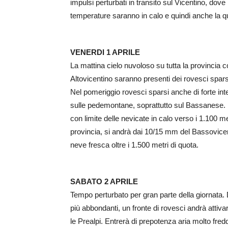
impulsi perturbati in transito sul Vicentino, do
temperature saranno in calo e quindi anche la quo
VENERDI 1 APRILE
La mattina cielo nuvoloso su tutta la provincia co
Altovicentino saranno presenti dei rovesci spar
Nel pomeriggio rovesci sparsi anche di forte inte
sulle pedemontane, soprattutto sul Bassanese. L
con limite delle nevicate in calo verso i 1.100 me
provincia, si andrà dai 10/15 mm del Bassovicent
neve fresca oltre i 1.500 metri di quota.
SABATO 2 APRILE
Tempo perturbato per gran parte della giornata. D
più abbondanti, un fronte di rovesci andrà attiva
le Prealpi. Entrerà di prepotenza aria molto fre