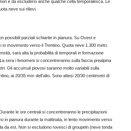
ve non è da escludersi anche qualche cella temporalesca. Le
ta neve sui rilievi.
n possibili parziali schiarite in pianura. Su Ovest e
si in movimento verso il Trentino. Quota neve 1.300 metri.
nsità, sarà alta la probabilità di temporali in formazione
a sera i fenomeni si concentreranno sulla fascia prealpina
tri. Gli accumuli piovosi saranno molto variabili sulla
ino, ai 20/35 mm dell’alto. Sono attesi 20/30 centimetri di
urante le ore centrali si concentreranno le precipitazioni
rsi in pianura durante la mattinata, in lento movimento verso
dda da est. Non si escludono rovesci di groupeln (neve tonda