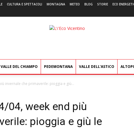
LE
CULTURA E SPETTACOLI
MONTAGNA
METEO
BLOG
STORIE
ECO ENERGETI
L'Eco
Vicentino
VALLE DEL CHIAMPO
PEDEMONTANA
VALLE DELL’ASTICO
ALTOP
ù invernale che primaverile: pioggia e giù...
4/04, week end più
erile: pioggia e giù le