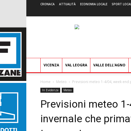
CRONACA
ATTUALITÀ
ECONOMIA LOCALE
SPORT LOCA
VICENZA
VAL LEOGRA
VALLE DELL’AGNO
Home
Meteo
Previsioni meteo 1-4/04, week end pi
In Evidenza
Meteo
Previsioni meteo 1-
invernale che primav