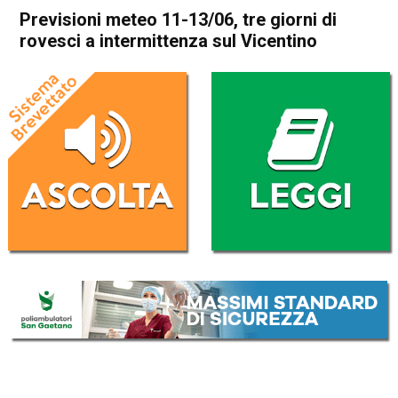
Previsioni meteo 11-13/06, tre giorni di
rovesci a intermittenza sul Vicentino
Home
Meteo
In Evidenza
Meteo
Previsioni meteo 11-13/06,
tre giorni di rovesci a
intermittenza sul Vicentino
Da
Davide Deganello
11 Giugno 2024
(aggiornato il
11 Giugno 2024 11:39
)
ASCOLTA L'AUDIO