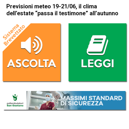
Previsioni meteo 19-21/06, il clima
dell’estate “passa il testimone” all’autunno
Home
Meteo
In Evidenza
Meteo
Previsioni meteo 19-21/06, il
clima dell’estate “passa il
testimone” all’autunno
Da
Davide Deganello
19 Settembre 2023
(aggiornato il
19 Settembre 2023 11:46
)
ASCOLTA L'AUDIO