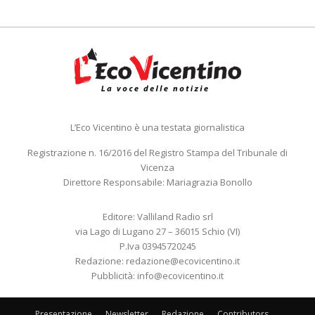
L’Eco Vicentino è una testata giornalistica
Registrazione n. 16/2016 del Registro Stampa del Tribunale di
Vicenza
Direttore Responsabile: Mariagrazia Bonollo
Editore: Valliland Radio srl
via Lago di Lugano 27 – 36015 Schio (VI)
P.Iva 03945720245
Redazione:
redazione@ecovicentino.it
Pubblicità:
info@ecovicentino.it
Presentazione
Newsletter
Redazione
Contributors