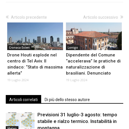
Articolo precedente
Articolo successivo
Cronaca Esteri
Lonigo
Drone Houti esplode nel
Dipendente del Comune
centro di Tel Aviv. Il
“accelerava” le pratiche di
sindaco: “Stato di massima
naturalizzazione di
allerta”
brasiliani. Denunciato
19 Luglio 2024
19 Luglio 2024
Articoli correlati
Di più dello stesso autore
Previsioni 31 luglio-3 agosto: tempo
stabile e rialzo termico. Instabilità in
montagna
Meteo