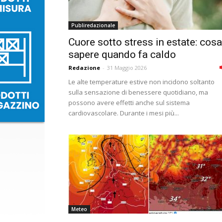
Publiredazionale
Cuore sotto stress in estate: cosa
sapere quando fa caldo
Redazione
-
31 Maggio 2026
Le alte temperature estive non incidono soltanto
sulla sensazione di benessere quotidiano, ma
possono avere effetti anche sul sistema
cardiovascolare. Durante i mesi più...
Meteo