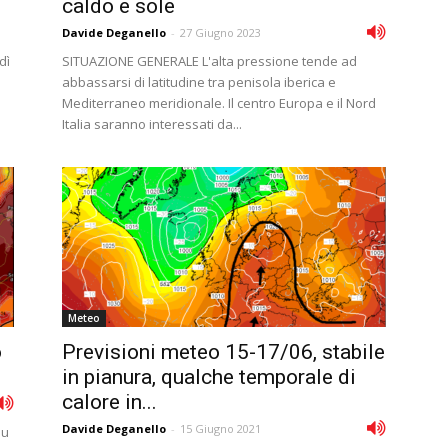
caldo e sole
Davide Deganello
-
27 Giugno 2023
dì
SITUAZIONE GENERALE L'alta pressione tende ad
abbassarsi di latitudine tra penisola iberica e
Mediterraneo meridionale. Il centro Europa e il Nord
Italia saranno interessati da...
Meteo
o
Previsioni meteo 15-17/06, stabile
in pianura, qualche temporale di
calore in...
Davide Deganello
-
15 Giugno 2021
su