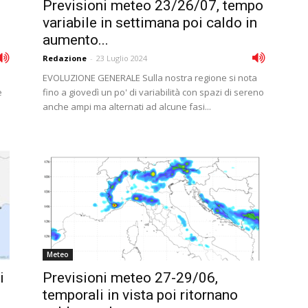
Previsioni meteo 23/26/07, tempo
variabile in settimana poi caldo in
aumento...
Redazione
-
23 Luglio 2024
EVOLUZIONE GENERALE Sulla nostra regione si nota
e
fino a giovedì un po' di variabilità con spazi di sereno
anche ampi ma alternati ad alcune fasi...
Meteo
i
Previsioni meteo 27-29/06,
temporali in vista poi ritornano