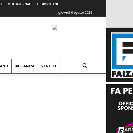
CO
VIDEOGIORNALE
AUDIONOTIZIE
giovedì 6 agosto 2026
IANO
BASSANESE
VENETO