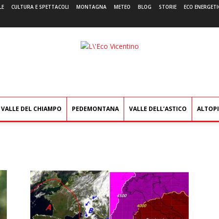
LE
CULTURA E SPETTACOLI
MONTAGNA
METEO
BLOG
STORIE
ECO ENERGETI
L'Eco
Vicentino
VALLE DEL CHIAMPO
PEDEMONTANA
VALLE DELL’ASTICO
ALTOP