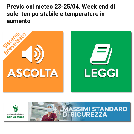
Previsioni meteo 23-25/04. Week end di
sole: tempo stabile e temperature in
aumento
Home
Meteo
In Evidenza
Meteo
Previsioni meteo 23-25/04.
Week end di sole: tempo
stabile e temperature in
aumento
Da
Davide Deganello
23 Aprile 2021
(aggiornato il
23 Aprile 2021 19:10
)