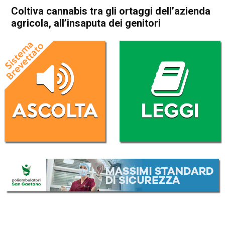
Coltiva cannabis tra gli ortaggi dell’azienda
agricola, all’insaputa dei genitori
Home
Noventa Vicentina
Barbarano Mossano
Noventa Vicentina
Barbarano Mossano
Cronaca
In Evidenza
Coltiva cannabis tra gli
ortaggi dell’azienda agricola,
all’insaputa dei genitori
Da
Redazione
6 Ottobre 2020
(aggiornato il
6 Ottobre 2020 15:11
)
ASCOLTA L'AUDIO