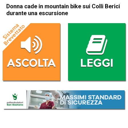
Donna cade in mountain bike sui Colli Berici
durante una escursione
Home
Noventa Vicentina
Barbarano Mossano
Noventa Vicentina
Barbarano Mossano
Cronaca
In Evidenza
Donna cade in mountain bike
sui Colli Berici durante una
escursione
Da
Redazione
28 Marzo 2021
(aggiornato il
28 Marzo 2021 19:50
)
ASCOLTA L'AUDIO