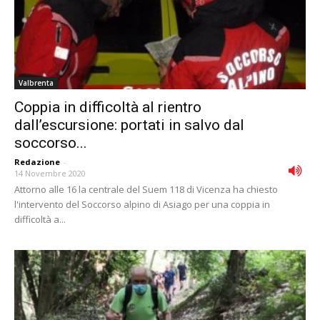
Valbrenta
Coppia in difficoltà al rientro
dall’escursione: portati in salvo dal
soccorso...
Redazione
-
14 Novembre 2020
Attorno alle 16 la centrale del Suem 118 di Vicenza ha chiesto
l'intervento del Soccorso alpino di Asiago per una coppia in
difficoltà a...