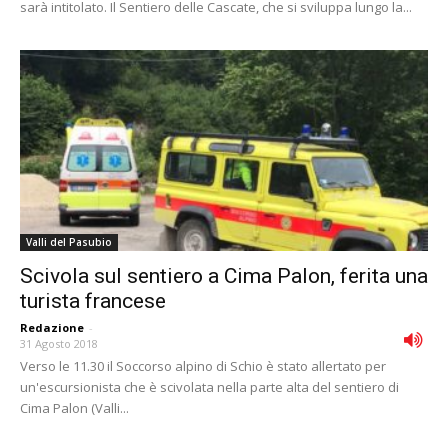
sarà intitolato. Il Sentiero delle Cascate, che si sviluppa lungo la...
Valli del Pasubio
Scivola sul sentiero a Cima Palon, ferita una
turista francese
Redazione
-
31 Agosto 2018
Verso le 11.30 il Soccorso alpino di Schio è stato allertato per
un'escursionista che è scivolata nella parte alta del sentiero di
Cima Palon (Valli...