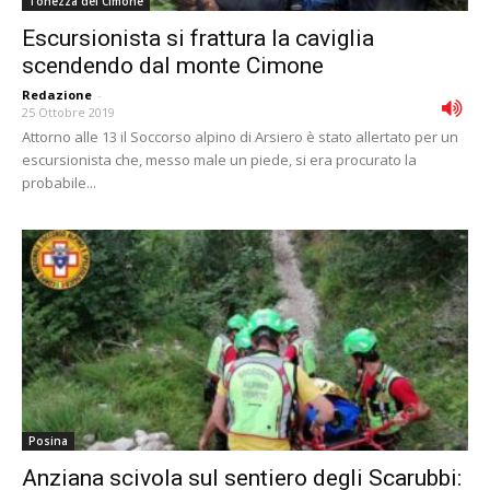
Tonezza del Cimone
Escursionista si frattura la caviglia
scendendo dal monte Cimone
Redazione
-
25 Ottobre 2019
Attorno alle 13 il Soccorso alpino di Arsiero è stato allertato per un
escursionista che, messo male un piede, si era procurato la
probabile...
Posina
Anziana scivola sul sentiero degli Scarubbi: