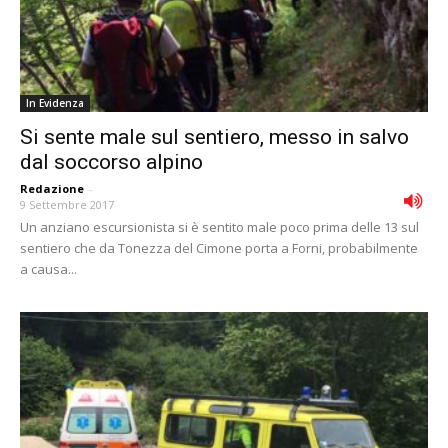
In Evidenza
Si sente male sul sentiero, messo in salvo
dal soccorso alpino
Redazione
-
9 Settembre 2017
Un anziano escursionista si è sentito male poco prima delle 13 sul
sentiero che da Tonezza del Cimone porta a Forni, probabilmente
a causa...