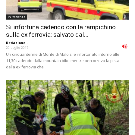
In Evidenza
Si infortuna cadendo con la rampichino
sulla ex ferrovia: salvato dal...
Redazione
-
20 Luglio 2017
Un cinquantenne di Monte di Malo si è infortunato intorno alle
11,30 cadendo dalla mountain bike mentre percorreva la pista
della ex ferrovia che...