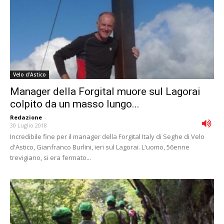
Velo d'Astico
Manager della Forgital muore sul Lagorai
colpito da un masso lungo...
Redazione
-
30 Luglio 2018
Incredibile fine per il manager della Forgital Italy di Seghe di Velo
d'Astico, Gianfranco Burlini, ieri sul Lagorai. L'uomo, 56enne
trevigiano, si era fermato...