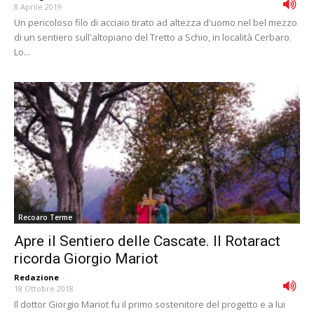
8 Aprile 2019
Un pericoloso filo di acciaio tirato ad altezza d'uomo nel bel mezzo
di un sentiero sull'altopiano del Tretto a Schio, in località Cerbaro.
Lo...
Recoaro Terme
Apre il Sentiero delle Cascate. Il Rotaract
ricorda Giorgio Mariot
Redazione
-
18 Ottobre 2018
Il dottor Giorgio Mariot fu il primo sostenitore del progetto e a lui