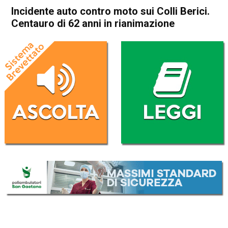
Incidente auto contro moto sui Colli Berici.
Centauro di 62 anni in rianimazione
Home
Noventa Vicentina
Barbarano Mossano
Noventa Vicentina
Barbarano Mossano
Cronaca
In Evidenza
Incidente auto contro moto
sui Colli Berici. Centauro di
62 anni in rianimazione
Da
Omar Dal Maso
17 Agosto 2020
(aggiornato il
17 Agosto 2020 12:24
)
ASCOLTA L'AUDIO