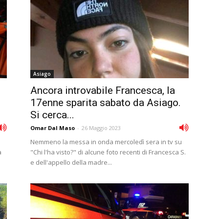
Asiago
Ancora introvabile Francesca, la
17enne sparita sabato da Asiago.
Si cerca...
Omar Dal Maso
-
26 Maggio 2023
Nemmeno la messa in onda mercoledì sera in tv su
a
"Chi l'ha visto?" di alcune foto recenti di Francesca S.
e dell'appello della madre...