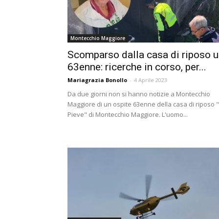
Montecchio Maggiore
Scomparso dalla casa di riposo 
63enne: ricerche in corso, per...
Mariagrazia Bonollo
-
4 Aprile 2023
Da due giorni non si hanno notizie a Montecchio
Maggiore di un ospite 63enne della casa di riposo 
Pieve" di Montecchio Maggiore. L'uomo...