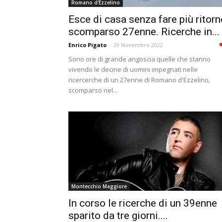
Romano d'Ezzelino
Esce di casa senza fare più ritorn
scomparso 27enne. Ricerche in...
Enrico Pigato
-
29 Novembre 2022
Sono ore di grande angoscia quelle che stanno
vivendo le decine di uomini impegnati nelle
ricercerche di un 27enne di Romano d'Ezzelino,
scomparso nel...
Montecchio Maggiore
In corso le ricerche di un 39enne
sparito da tre giorni....