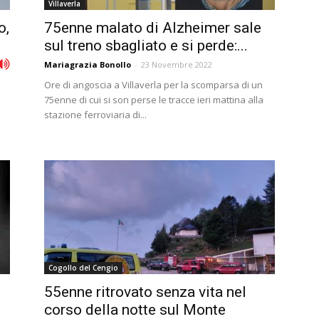
Villaverla
o,
75enne malato di Alzheimer sale
sul treno sbagliato e si perde:...
Mariagrazia Bonollo
-
23 Novembre 2022
Ore di angoscia a Villaverla per la scomparsa di un
75enne di cui si son perse le tracce ieri mattina alla
stazione ferroviaria di...
Cogollo del Cengio
55enne ritrovato senza vita nel
corso della notte sul Monte