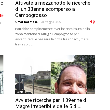
io
Attivate a mezzanotte le ricerche
di un 33enne scomparso a
Campogrosso
Omar Dal Maso
-
28 Maggio 2025
a
Potrebbe semplicemente aver lasciato l'auto nella
zona montana di Rifugio Campogrosso per
avventurarsi e passare la notte tra i boschi, ma si
tratta solo...
Schio
Avviate ricerche per il 39enne di
Magrè irreperibile dalle 5 di...