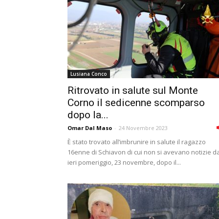
Lusiana Conco
Ritrovato in salute sul Monte
Corno il sedicenne scomparso
dopo la...
Omar Dal Maso
-
24 Novembre 2023
È stato trovato all’imbrunire in salute il ragazzo
16enne di Schiavon di cui non si avevano notizie d
ieri pomeriggio, 23 novembre, dopo il...