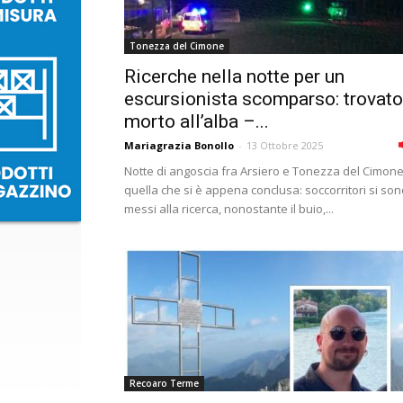
Tonezza del Cimone
Ricerche nella notte per un
escursionista scomparso: trovato
morto all’alba –...
Mariagrazia Bonollo
-
13 Ottobre 2025
Notte di angoscia fra Arsiero e Tonezza del Cimone
quella che si è appena conclusa: soccorritori si so
messi alla ricerca, nonostante il buio,...
Recoaro Terme