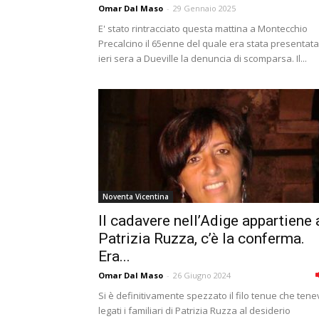
Omar Dal Maso
-
29 Gennaio 2025
E' stato rintracciato questa mattina a Montecchio
Precalcino il 65enne del quale era stata presentata
ieri sera a Dueville la denuncia di scomparsa. Il...
Noventa Vicentina
Il cadavere nell’Adige appartiene 
Patrizia Ruzza, c’è la conferma.
Era...
Omar Dal Maso
-
26 Giugno 2024
Si è definitivamente spezzato il filo tenue che ten
legati i familiari di Patrizia Ruzza al desiderio