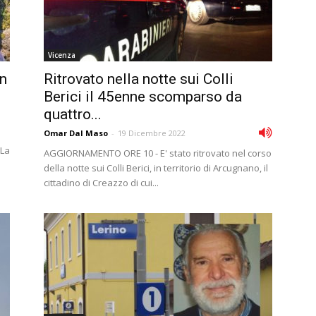
Vicenza
un
Ritrovato nella notte sui Colli
Berici il 45enne scomparso da
quattro...
Omar Dal Maso
-
19 Dicembre 2022
"La
AGGIORNAMENTO ORE 10 - E' stato ritrovato nel corso
della notte sui Colli Berici, in territorio di Arcugnano, il
cittadino di Creazzo di cui...