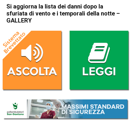
Si aggiorna la lista dei danni dopo la
sfuriata di vento e i temporali della notte –
GALLERY
Home
Noventa Vicentina
Longare
Noventa Vicentina
Barbarano Mossano
Castegnero
Cronaca
In Evidenza
Longare
Arzignano
Lonigo
San Germano dei Berici
Si aggiorna la lista dei danni
dopo la sfuriata di vento e i
temporali della notte –
GALLERY
Da
Omar Dal Maso
2 Settembre 2025
(aggiornato il
2 Settembre 2025 19:20
)