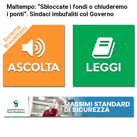
Maltempo: “Sbloccate i fondi o chiuderemo
i ponti”. Sindaci imbufaliti col Governo
Home
Valdagno
Attualità
In Evidenza
Valdagno
Maltempo: “Sbloccate i fondi
o chiuderemo i ponti”. Sindaci
imbufaliti col Governo
Da
Redazione
19 Giugno 2026
(aggiornato il
20 Giugno 2026 18:05
)
ASCOLTA L'AUDIO