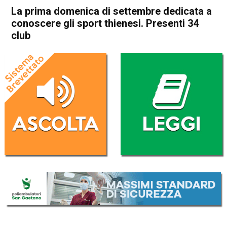
La prima domenica di settembre dedicata a
conoscere gli sport thienesi. Presenti 34
club
Home
Thiene
Eco dei Comuni
In Evidenza
Publiredazionale
Sport locale
Thiene
La prima domenica di
settembre dedicata a
conoscere gli sport thienesi.
Presenti 34 club
Da
Redazione
2 Settembre 2025
(aggiornato il
2 Settembre 2025 19:22
)