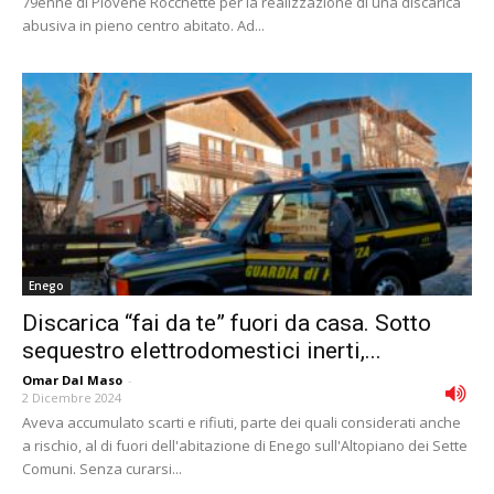
79enne di Piovene Rocchette per la realizzazione di una discarica
abusiva in pieno centro abitato. Ad...
Enego
Discarica “fai da te” fuori da casa. Sotto
sequestro elettrodomestici inerti,...
Omar Dal Maso
-
2 Dicembre 2024
Aveva accumulato scarti e rifiuti, parte dei quali considerati anche
a rischio, al di fuori dell'abitazione di Enego sull'Altopiano dei Sette
Comuni. Senza curarsi...