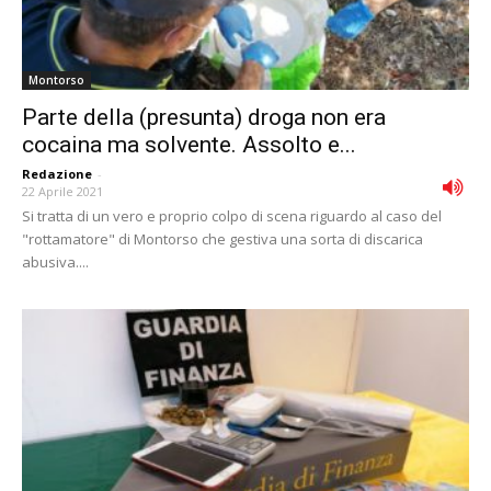
Montorso
Parte della (presunta) droga non era
cocaina ma solvente. Assolto e...
Redazione
-
22 Aprile 2021
Si tratta di un vero e proprio colpo di scena riguardo al caso del
"rottamatore" di Montorso che gestiva una sorta di discarica
abusiva....