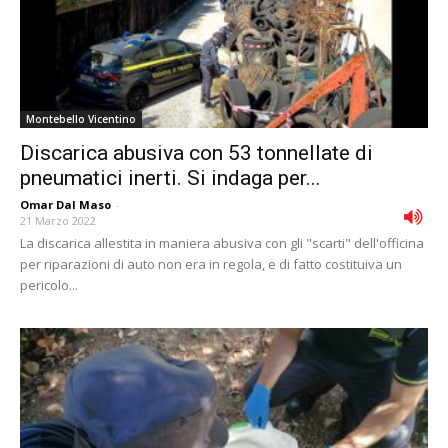
Montebello Vicentino
Discarica abusiva con 53 tonnellate di
pneumatici inerti. Si indaga per...
Omar Dal Maso
-
21 Marzo 2022
La discarica allestita in maniera abusiva con gli "scarti" dell'officina
per riparazioni di auto non era in regola, e di fatto costituiva un
pericolo...