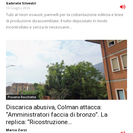
Gabriele Silvestri
-
16 Giugno 2026
Tubi al neon esausti, pannelli per la coibentazione edilizia e linee
di produzione disassemblate. Il tutto depositato in modo
incontrollato e senza le necessarie...
Piovene Rocchette
Discarica abusiva, Colman attacca:
“Amministratori faccia di bronzo”. La
replica: “Ricostruzione...
Marco Zorzi
-