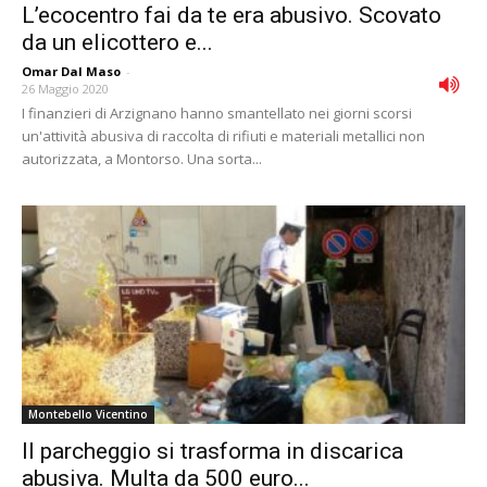
L’ecocentro fai da te era abusivo. Scovato
da un elicottero e...
Omar Dal Maso
-
26 Maggio 2020
I finanzieri di Arzignano hanno smantellato nei giorni scorsi
un'attività abusiva di raccolta di rifiuti e materiali metallici non
autorizzata, a Montorso. Una sorta...
Montebello Vicentino
Il parcheggio si trasforma in discarica
abusiva. Multa da 500 euro...