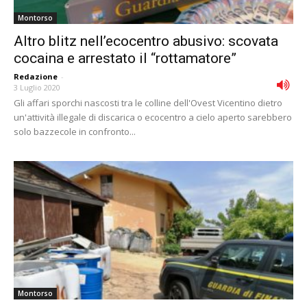
Montorso
Altro blitz nell’ecocentro abusivo: scovata
cocaina e arrestato il “rottamatore”
Redazione
-
3 Luglio 2020
Gli affari sporchi nascosti tra le colline dell'Ovest Vicentino dietro
un'attività illegale di discarica o ecocentro a cielo aperto sarebbero
solo bazzecole in confronto...
Montorso