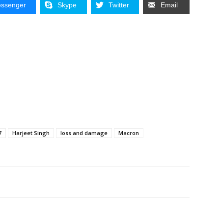
ssenger
Skype
Twitter
Email
7
Harjeet Singh
loss and damage
Macron