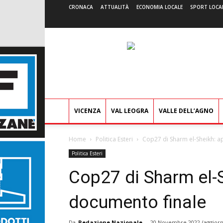
CRONACA
ATTUALITÀ
ECONOMIA LOCALE
SPORT LOCA
VICENZA
VAL LEOGRA
VALLE DELL’AGNO
Home
Politica Esteri
Cop27 di Sharm el-Sheikh: a
Politica Esteri
Cop27 di Sharm el-S
documento finale
Da
Redazione Nazionale
-
20 Novembre 2022
(aggiorn