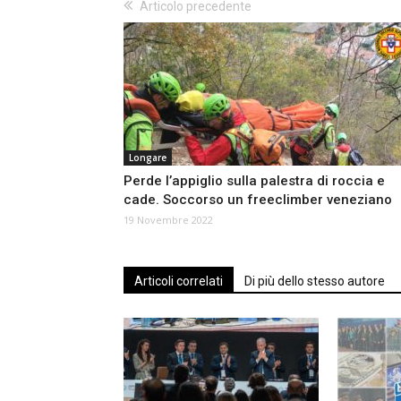
Articolo precedente
Longare
Perde l’appiglio sulla palestra di roccia e
cade. Soccorso un freeclimber veneziano
19 Novembre 2022
Articoli correlati
Di più dello stesso autore