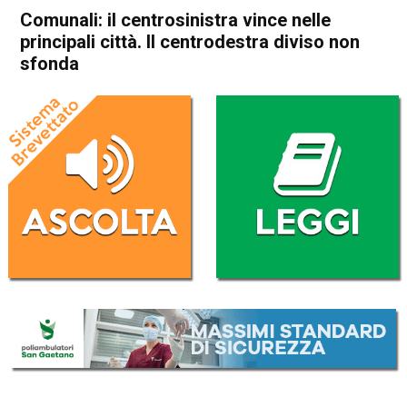
Comunali: il centrosinistra vince nelle
principali città. Il centrodestra diviso non
sfonda
Home
Politica Italia
Politica Italia
Comunali: il centrosinistra
vince nelle principali città. Il
centrodestra diviso non
sfonda
Da
Redazione Nazionale
27 Giugno 2022
(aggiornato il
27 Giugno 2022 12:43
)