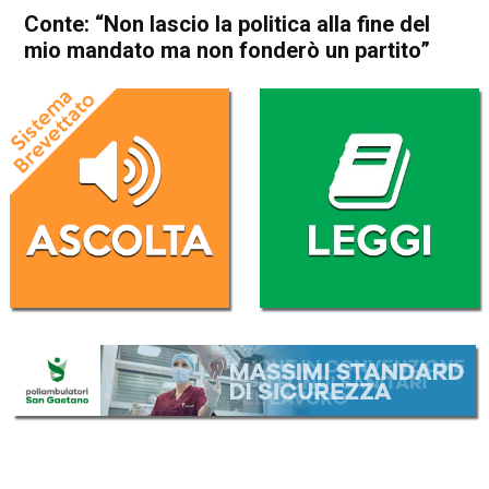
Conte: “Non lascio la politica alla fine del
mio mandato ma non fonderò un partito”
Home
Politica Italia
Politica Italia
Conte: “Non lascio la politica
alla fine del mio mandato ma
non fonderò un partito”
Da
Redazione Nazionale
30 Dicembre 2019
(aggiornato il
30 Dicembre 2019 13:11
)
ASCOLTA L'AUDIO