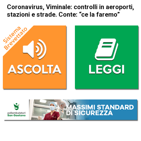
Coronavirus, Viminale: controlli in aeroporti,
stazioni e strade. Conte: “ce la faremo”
Home
Politica Italia
Politica Italia
Coronavirus, Viminale:
controlli in aeroporti, stazioni
e strade. Conte: “ce la
faremo”
Da
Redazione Nazionale
9 Marzo 2020
(aggiornato il
9 Marzo 2020 9:42
)