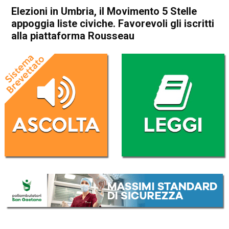
Elezioni in Umbria, il Movimento 5 Stelle
appoggia liste civiche. Favorevoli gli iscritti
alla piattaforma Rousseau
Home
Politica Italia
Politica Italia
Elezioni in Umbria, il
Movimento 5 Stelle appoggia
liste civiche. Favorevoli gli
iscritti alla piattaforma
Rousseau
Da
Redazione Nazionale
21 Settembre 2019
(aggiornato il
21 Settembre 2019 13:20
)