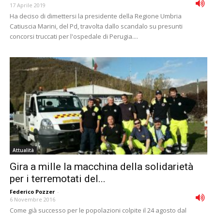
17 Aprile 2019
Ha deciso di dimettersi la presidente della Regione Umbria
Catiuscia Marini, del Pd, travolta dallo scandalo su presunti
concorsi truccati per l'ospedale di Perugia....
Attualità
Gira a mille la macchina della solidarietà
per i terremotati del...
Federico Pozzer
-
6 Novembre 2016
Come già successo per le popolazioni colpite il 24 agosto dal