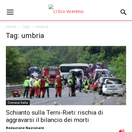
Home
Tags
Umbria
Tag: umbria
Cronaca Italia
Schianto sulla Terni-Rieti: rischia di
aggravarsi il bilancio dei morti
Redazione Nazionale
-