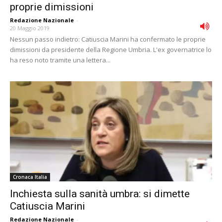
proprie dimissioni
Redazione Nazionale
-
20 Maggio 2019
Nessun passo indietro: Catiuscia Marini ha confermato le proprie
dimissioni da presidente della Regione Umbria. L'ex governatrice lo
ha reso noto tramite una lettera...
Cronaca Italia
Inchiesta sulla sanità umbra: si dimette
Catiuscia Marini
Redazione Nazionale
-