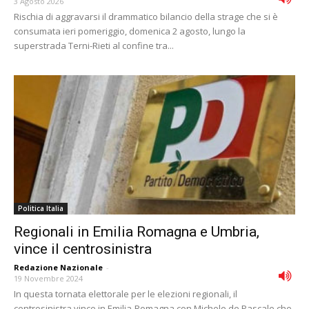
3 Agosto 2026
Rischia di aggravarsi il drammatico bilancio della strage che si è
consumata ieri pomeriggio, domenica 2 agosto, lungo la
superstrada Terni-Rieti al confine tra...
Politica Italia
Regionali in Emilia Romagna e Umbria,
vince il centrosinistra
Redazione Nazionale
-
19 Novembre 2024
In questa tornata elettorale per le elezioni regionali, il
centrosinistra vince in Emilia-Romagna con Michele de Pascale che