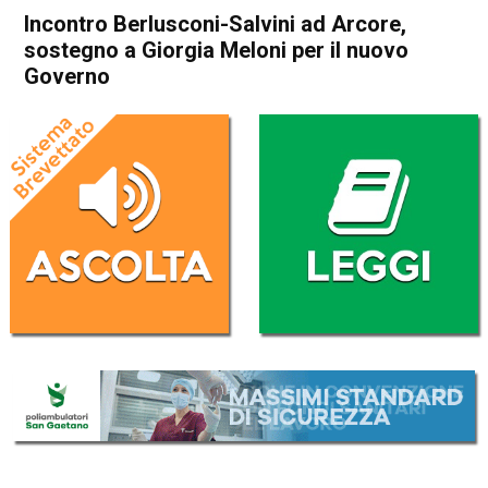
Incontro Berlusconi-Salvini ad Arcore,
sostegno a Giorgia Meloni per il nuovo
Governo
Home
Politica Italia
Politica Italia
Incontro Berlusconi-Salvini ad
Arcore, sostegno a Giorgia
Meloni per il nuovo Governo
Da
Redazione Nazionale
1 Ottobre 2022
(aggiornato il
3 Ottobre 2022 9:06
)
ASCOLTA L'AUDIO