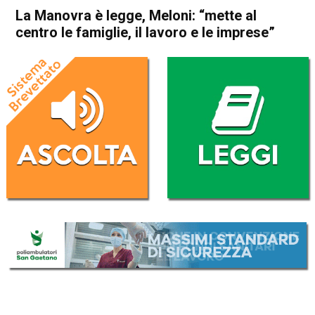
La Manovra è legge, Meloni: “mette al
centro le famiglie, il lavoro e le imprese”
Home
Politica Italia
Politica Italia
La Manovra è legge, Meloni:
“mette al centro le famiglie, il
lavoro e le imprese”
Da
Redazione Nazionale
30 Dicembre 2023
(aggiornato il
30 Dicembre 2023 17:38
)
ASCOLTA L'AUDIO