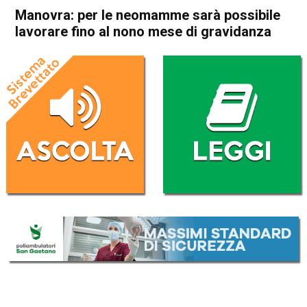
Manovra: per le neomamme sarà possibile
lavorare fino al nono mese di gravidanza
Home
Politica Italia
Politica Italia
Manovra: per le neomamme
sarà possibile lavorare fino al
nono mese di gravidanza
Da
Redazione Nazionale
5 Dicembre 2018
(aggiornato il
5 Dicembre 2018 18:40
)
ASCOLTA L'AUDIO