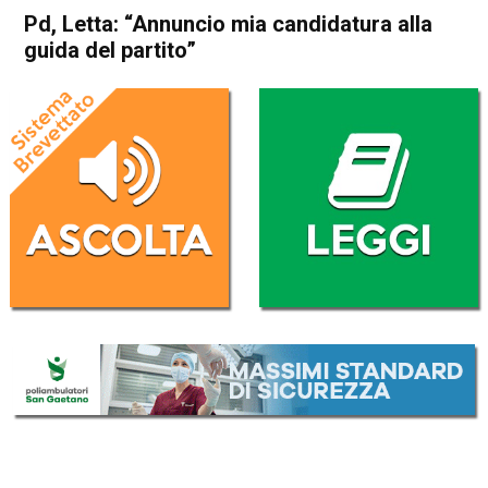
Pd, Letta: “Annuncio mia candidatura alla
guida del partito”
Home
Politica Italia
Politica Italia
Pd, Letta: “Annuncio mia
candidatura alla guida del
partito”
Da
Redazione Nazionale
12 Marzo 2021
(aggiornato il
12 Marzo 2021 20:10
)
ASCOLTA L'AUDIO