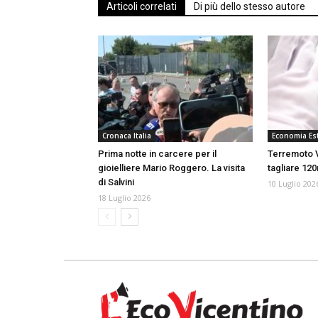
Articoli correlati
Di più dello stesso autore
Cronaca Italia
Economia Est
Prima notte in carcere per il
Terremoto V
gioielliere Mario Roggero. La visita
tagliare 120
di Salvini
10 Luglio 202
18 Luglio 2026