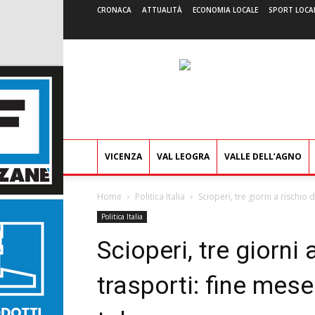
CRONACA
ATTUALITÀ
ECONOMIA LOCALE
SPORT LOCA
VICENZA
VAL LEOGRA
VALLE DELL’AGNO
Home
Politica Italia
Scioperi, tre giorni a rischio d
Politica Italia
Scioperi, tre giorni 
trasporti: fine mese 