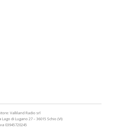
itore: Valliland Radio srl
a Lago di Lugano 27 – 36015 Schio (VI)
Iva 03945720245