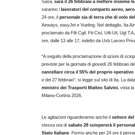
Sasa,
sarà il 26 febbraio a mettere insieme le
saranno i
lavoratori del comparto aereo, aero
24 ore, il
personale sia di terra che di volo d
Airways, easyJet e Vueling. Nel dettaglio, Ita A
proclamato da Filt-Cgil, Fit-Cisl, Uilt-Uil, Ugl T
ore, dalle 13 alle 17, indetto da Usb Lavoro Priv
“A seguito della proclamazione di azioni di sciope
previste per la giornata di giovedì 26 febbraio del
cancellare circa il 55% del proprio operativo
e del 27 febbraio”, si legge sul sito di Ita. La da
ministro dei Trasporti Matteo Salvini
, vista l
Milano-Cortina 2026.
Le agitazioni riguarderanno anche il
settore del
stessa ora di
sabato 28
sciopererà il persona
Stato Italiane
. Fermo anche per 24 ore il person