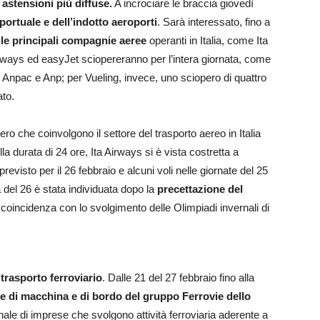
 astensioni più diffuse.
A incrociare le braccia giovedì
portuale e dell’indotto aeroporti
. Sarà interessato, fino a
elle principali compagnie aeree
operanti in Italia, come Ita
irways ed easyJet sciopereranno per l’intera giornata, come
.A, Anpac e Anp; per Vueling, invece, uno sciopero di quattro
ato.
ro che coinvolgono il settore del trasporto aereo in Italia
la durata di 24 ore, Ita Airways si è vista costretta a
previsto per il 26 febbraio e alcuni voli nelle giornate del 25
ta del 26 è stata individuata dopo la
precettazione del
a coincidenza con lo svolgimento delle Olimpiadi invernali di
 trasporto ferroviario
. Dalle 21 del 27 febbraio fino alla
le di macchina
e di bordo del gruppo Ferrovie dello
ale di imprese che svolgono attività ferroviaria aderente a