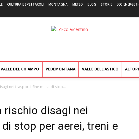
LE
CULTURA E SPETTACOLI
MONTAGNA
METEO
BLOG
STORIE
ECO ENERGETI
L'Eco
Vicentino
VALLE DEL CHIAMPO
PEDEMONTANA
VALLE DELL’ASTICO
ALTOP
isagi nei trasporti: fine mese di stop...
a rischio disagi nei
di stop per aerei, treni e