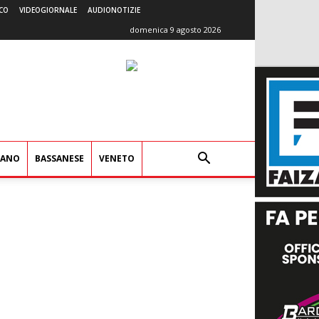
CO
VIDEOGIORNALE
AUDIONOTIZIE
domenica 9 agosto 2026
IANO
BASSANESE
VENETO