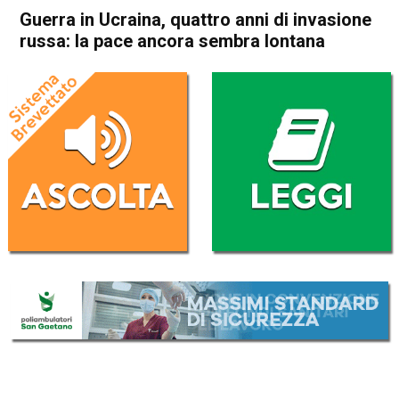
Guerra in Ucraina, quattro anni di invasione
russa: la pace ancora sembra lontana
Home
Politica Esteri
Politica Esteri
Guerra in Ucraina, quattro
anni di invasione russa: la
pace ancora sembra lontana
Da
Redazione Nazionale
22 Febbraio 2026
(aggiornato il
22 Febbraio 2026 21:31
)
ASCOLTA L'AUDIO