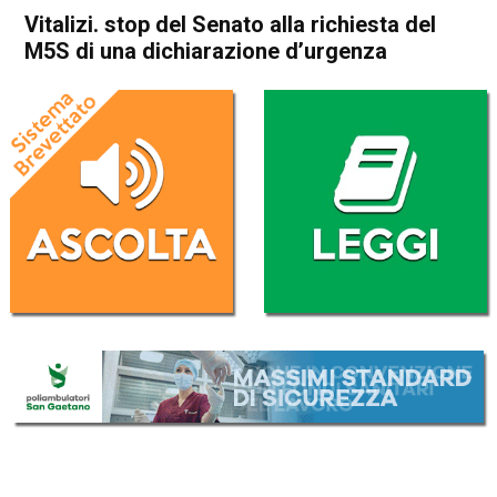
Vitalizi. stop del Senato alla richiesta del
M5S di una dichiarazione dʼurgenza
Home
Politica Italia
Politica Italia
Vitalizi. stop del Senato alla
richiesta del M5S di una
dichiarazione dʼurgenza
Da
Redazione Nazionale
1 Agosto 2017
ASCOLTA L'AUDIO