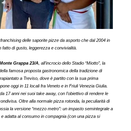
il franchising delle saporite pizze da asporto che dal 2004 in
 fatto di gusto, leggerezza e convivialità.
 Monte Grappa 23/A
, all’incrocio dello Stadio “Miotto”, la
 della famosa proposta gastronomica della tradizione di
trapiantato a Treviso, dove è partito con la sua prima
pone oggi in 11 locali fra Veneto e in Friuli Venezia Giulia.
a 17 anni nei suoi take away, con l’obiettivo di rendere le
ondivisa. Oltre alla normale pizza rotonda, la peculiarità di
 ossia la versione “mezzo metro”: un impasto semintegrale a
ra e adatta al consumo in compagnia (con una pizza si