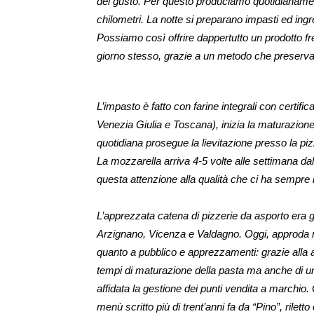
del gusto. Per questo produciamo quotidianame
chilometri. La notte si preparano impasti ed ingre
Possiamo così offrire dappertutto un prodotto fresc
giorno stesso, grazie a un metodo che preserva l
L’impasto è fatto con farine integrali con certifica
Venezia Giulia e Toscana), inizia la maturazion
quotidiana prosegue la lievitazione presso la piz
La mozzarella arriva 4-5 volte alle settimana 
questa attenzione alla qualità che ci ha sempre 
L’apprezzata catena di pizzerie da asporto era 
Arzignano, Vicenza e Valdagno. Oggi, approda nel
quanto a pubblico e apprezzamenti: grazie alla al
tempi di maturazione della pasta ma anche di un
affidata la gestione dei punti vendita a marchio
menù scritto più di trent’anni fa da “Pino”, riletto o