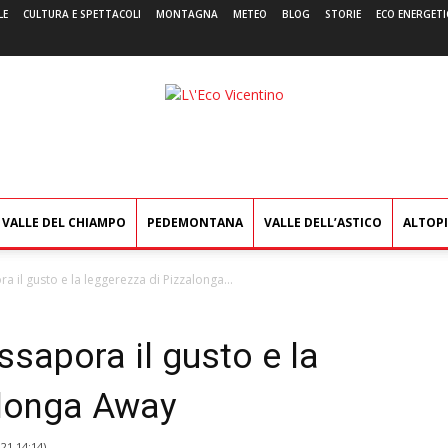
LE
CULTURA E SPETTACOLI
MONTAGNA
METEO
BLOG
STORIE
ECO ENERGETI
L'Eco
Vicentino
VALLE DEL CHIAMPO
PEDEMONTANA
VALLE DELL’ASTICO
ALTOP
a il gusto e la leggerezza di Pizzalonga...
ssapora il gusto e la
alonga Away
021 14:14
)