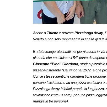
Anche a
Thiene
è arrivata
Pizzalonga Away
, 
Veneto e non solo rappresenta la scelta giusta in
E’ stata inaugurata infatti nei giorni scorsi in
via
pizzeria che costituisce il 54° punto da asporto
Giuseppe “Pino” Giordano,
storico pizzaiolo 
pizzeria-ristorante “
Da Pino
” nel 1972, e che pro
Con le stesse identiche caratteristiche propone d
persone felici attorno ad una pizza esclusiva e c
Pizzalonga Away è infatti proprio la lunghezza,
lievitazione lenta (30 ore), per una pizza legge
mangia in tre persone).