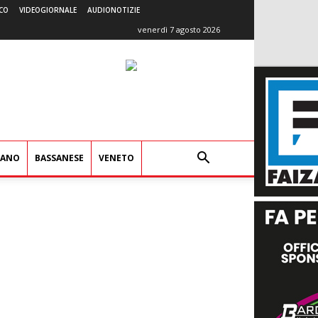
CO
VIDEOGIORNALE
AUDIONOTIZIE
venerdì 7 agosto 2026
IANO
BASSANESE
VENETO