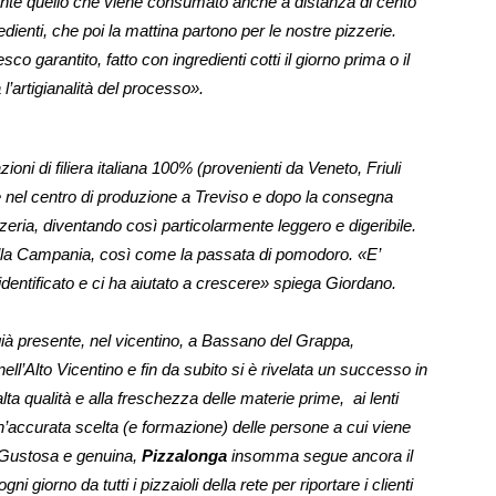
nte quello che viene consumato anche a distanza di cento
dienti, che poi la mattina partono per le nostre pizzerie.
o garantito, fatto con ingredienti cotti il giorno prima o il
’artigianalità del processo».
zioni di filiera italiana 100% (provenienti da Veneto, Friuli
e nel centro di produzione a Treviso e dopo la consegna
zeria, diventando così particolarmente leggero e digeribile.
dalla Campania, così come la passata di pomodoro. «E’
identificato e ci ha aiutato a crescere» spiega Giordano.
già presente, nel vicentino, a Bassano del Grappa,
l’Alto Vicentino e fin da subito si è rivelata un successo in
ta qualità e alla freschezza delle materie prime, ai lenti
’accurata scelta (e formazione) delle persone a cui viene
. Gustosa e genuina,
Pizzalonga
insomma segue ancora il
gni giorno da tutti i pizzaioli della rete per riportare i clienti