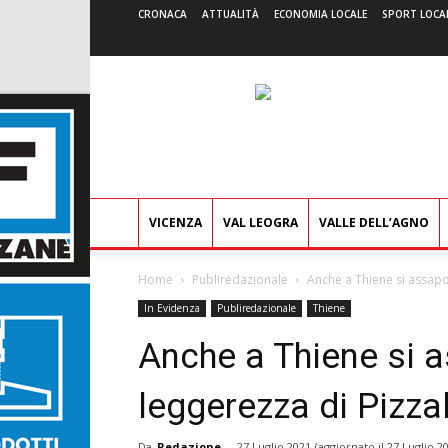
CRONACA
ATTUALITÀ
ECONOMIA LOCALE
SPORT LOCA
VICENZA
VAL LEOGRA
VALLE DELL’AGNO
Home
Publiredazionale
Anche a Thiene si assapor
In Evidenza
Publiredazionale
Thiene
Anche a Thiene si a
leggerezza di Pizz
Da
Redazione
-
27 Luglio 2021
(aggiornato il
27 Luglio 2