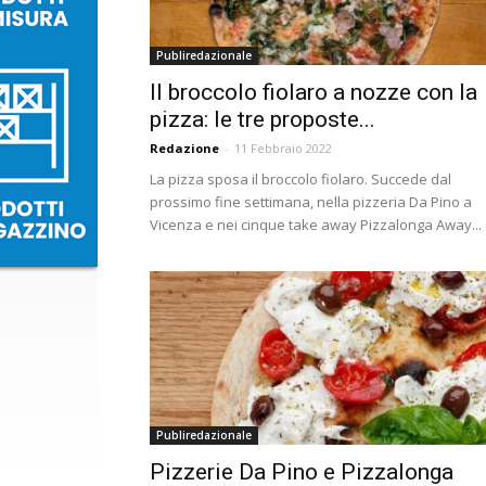
Publiredazionale
Il broccolo fiolaro a nozze con la
pizza: le tre proposte...
Redazione
-
11 Febbraio 2022
La pizza sposa il broccolo fiolaro. Succede dal
prossimo fine settimana, nella pizzeria Da Pino a
Vicenza e nei cinque take away Pizzalonga Away...
Publiredazionale
Pizzerie Da Pino e Pizzalonga