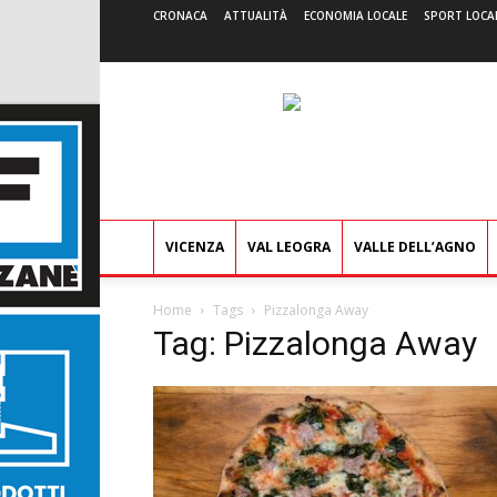
CRONACA
ATTUALITÀ
ECONOMIA LOCALE
SPORT LOCA
VICENZA
VAL LEOGRA
VALLE DELL’AGNO
Home
Tags
Pizzalonga Away
Tag: Pizzalonga Away