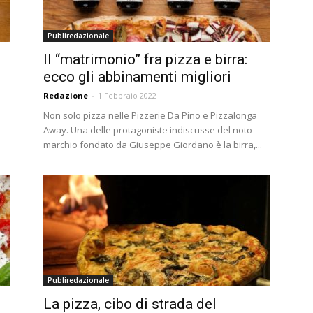
Publiredazionale
Il “matrimonio” fra pizza e birra:
ecco gli abbinamenti migliori
Redazione
-
1 Febbraio 2022
Non solo pizza nelle Pizzerie Da Pino e Pizzalonga
Away. Una delle protagoniste indiscusse del noto
marchio fondato da Giuseppe Giordano è la birra,...
Publiredazionale
La pizza, cibo di strada del