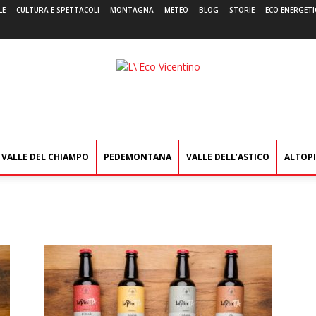
LE
CULTURA E SPETTACOLI
MONTAGNA
METEO
BLOG
STORIE
ECO ENERGETI
L'Eco
Vicentino
VALLE DEL CHIAMPO
PEDEMONTANA
VALLE DELL’ASTICO
ALTOP