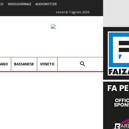
CO
VIDEOGIORNALE
AUDIONOTIZIE
venerdì 7 agosto 2026
IANO
BASSANESE
VENETO