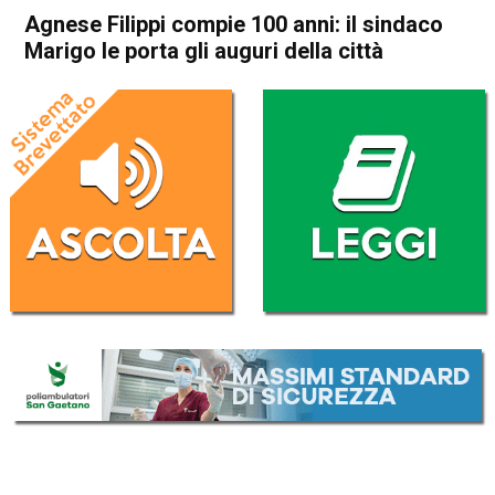
Agnese Filippi compie 100 anni: il sindaco
Marigo le porta gli auguri della città
Home
Schio
Attualità
In Evidenza
Schio
Agnese Filippi compie 100
anni: il sindaco Marigo le
porta gli auguri della città
Da
Redazione
16 Giugno 2026
(aggiornato il
16 Giugno 2026 19:36
)
ASCOLTA L'AUDIO