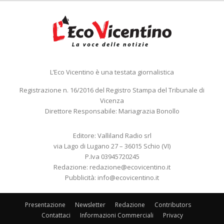
L’Eco Vicentino è una testata giornalistica
Registrazione n. 16/2016 del Registro Stampa del Tribunale di
Vicenza
Direttore Responsabile: Mariagrazia Bonollo
Editore: Valliland Radio srl
via Lago di Lugano 27 – 36015 Schio (VI)
P.Iva 03945720245
Redazione:
redazione@ecovicentino.it
Pubblicità:
info@ecovicentino.it
Presentazione
Newsletter
Redazione
Contributors
Contattaci
Informazioni Commerciali
Privacy