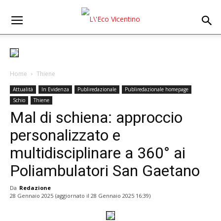
Home
Thiene
Attualità
In Evidenza
Publiredazionale
Publiredazionale homepage
Schio
Thiene
Mal di schiena: approccio
personalizzato e
multidisciplinare a 360° ai
Poliambulatori San Gaetano
Da
Redazione
28 Gennaio 2025
(aggiornato il
28 Gennaio 2025 16:39
)