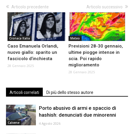
Articolo precedente
Articolo successivo
Cronaca Italia
Meteo
Caso Emanuela Orlandi,
Previsioni 28-30 gennaio,
nuovo giallo: sparito un
ultime piogge intense in
fascicolo d’inchiesta
scia. Poi rapido
miglioramento
28 Gennaio 2025
28 Gennaio 2025
Articoli correlati
Di più dello stesso autore
Porto abusivo di armi e spaccio di
hashish: denunciati due minorenni
Calvene
4 Agosto 2026