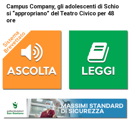
Campus Company, gli adolescenti di Schio
si “appropriano” del Teatro Civico per 48
ore
Home
Schio
Attualità
Cultura e spettacoli
In Evidenza
Schio
Campus Company, gli
adolescenti di Schio si
“appropriano” del Teatro
Civico per 48 ore
Da
Redazione
17 Aprile 2024
(aggiornato il
17 Aprile 2024 17:59
)