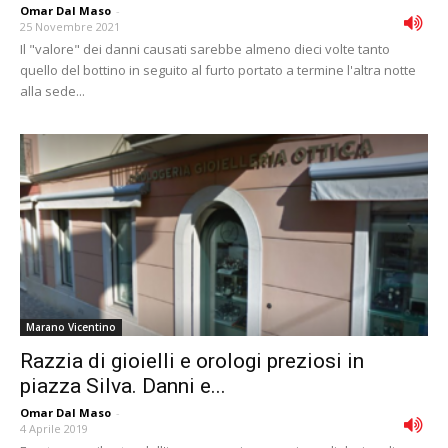
Omar Dal Maso
-
25 Novembre 2021
Il "valore" dei danni causati sarebbe almeno dieci volte tanto
quello del bottino in seguito al furto portato a termine l'altra notte
alla sede...
Marano Vicentino
Razzia di gioielli e orologi preziosi in
piazza Silva. Danni e...
Omar Dal Maso
-
4 Aprile 2019