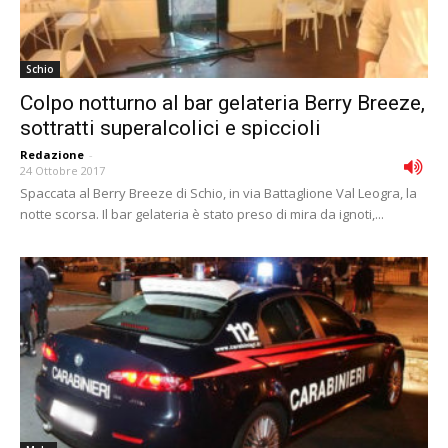
Schio
Colpo notturno al bar gelateria Berry Breeze,
sottratti superalcolici e spiccioli
Redazione
-
24 Ottobre 2017
Spaccata al Berry Breeze di Schio, in via Battaglione Val Leogra, la
notte scorsa. Il bar gelateria è stato preso di mira da ignoti,...