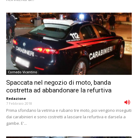
Cornedo Vicentino
Spaccata nel negozio di moto, banda
costretta ad abbandonare la refurtiva
Redazione
-
7 Febbraio 2018
Prima sfondano la vetrina e rubano tre moto, poi vengono inseguiti
dai carabinieri e sono costretti a lasciare la refurtiva e darsela a
gambe. E'...