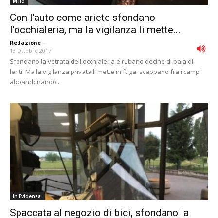
Malo
Con l’auto come ariete sfondano
l’occhialeria, ma la vigilanza li mette...
Redazione
-
13 Ottobre 2017
Sfondano la vetrata dell'occhialeria e rubano decine di paia di
lenti. Ma la vigilanza privata li mette in fuga: scappano fra i campi
abbandonando...
In Evidenza
Spaccata al negozio di bici, sfondano la