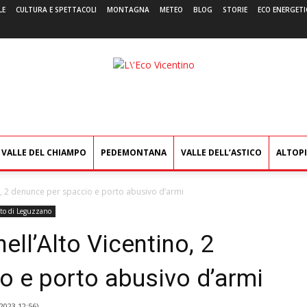
LE
CULTURA E SPETTACOLI
MONTAGNA
METEO
BLOG
STORIE
ECO ENERGETI
L'Eco
Vicentino
VALLE DEL CHIAMPO
PEDEMONTANA
VALLE DELL’ASTICO
ALTOP
ino, 2 denunce per spaccio e porto abusivo d’armi
to di Leguzzano
nell’Alto Vicentino, 2
o e porto abusivo d’armi
2023 12:56
)