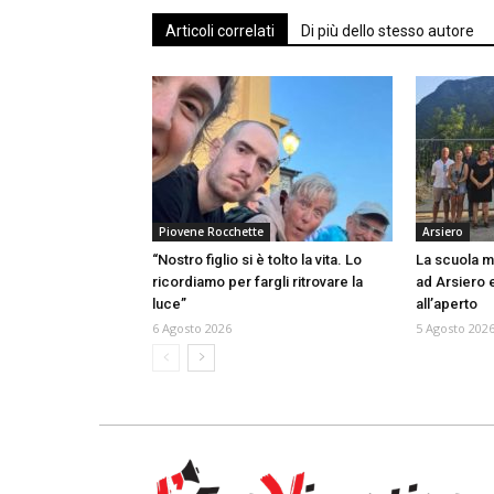
Articoli correlati
Di più dello stesso autore
Piovene Rocchette
Arsiero
“Nostro figlio si è tolto la vita. Lo
La scuola me
ricordiamo per fargli ritrovare la
ad Arsiero e
luce”
all’aperto
6 Agosto 2026
5 Agosto 202