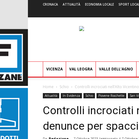
CRONACA
ATTUALITÀ
ECONOMIA LOCALE
SPORT LOCA
VICENZA
VAL LEOGRA
VALLE DELL’AGNO
Home
Schio
Controlli incrociati nell’Alto Vicent
Attualità
In Evidenza
Schio
Piovene Rocchette
San Vi
Controlli incrociati 
denunce per spacci
Da
Redazione
-
7 Ottobre 2023
(aggiornato il
7 Ottobre 