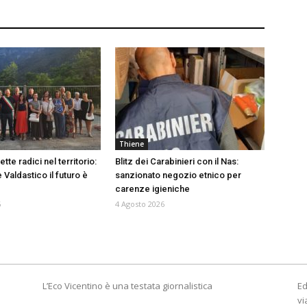
Thiene
tte radici nel territorio:
Blitz dei Carabinieri con il Nas:
 Valdastico il futuro è
sanzionato negozio etnico per
carenze igieniche
6
4 Agosto 2026
L’Eco Vicentino è una testata giornalistica
Ed
vi