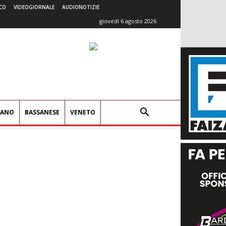
CO
VIDEOGIORNALE
AUDIONOTIZIE
giovedì 6 agosto 2026
IANO
BASSANESE
VENETO