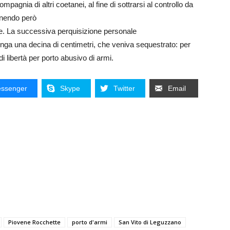
pagnia di altri coetanei, al fine di sottrarsi al controllo da
venendo però
. La successiva perquisizione personale
lunga una decina di centimetri, che veniva sequestrato: per
di libertà per porto abusivo di armi.
ssenger
Skype
Twitter
Email
Piovene Rocchette
porto d'armi
San Vito di Leguzzano