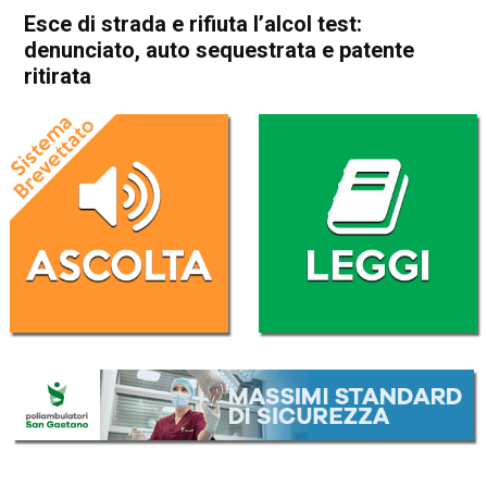
Esce di strada e rifiuta l’alcol test:
denunciato, auto sequestrata e patente
ritirata
Home
Schio
Cronaca
In Evidenza
Schio
Esce di strada e rifiuta l’alcol
test: denunciato, auto
sequestrata e patente ritirata
Da
Mariagrazia Bonollo
7 Febbraio 2021
(aggiornato il
7 Febbraio 2021 16:43
)
ASCOLTA L'AUDIO