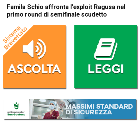
Famila Schio affronta l’exploit Ragusa nel
primo round di semifinale scudetto
Home
Schio
In Evidenza
Schio
Sport locale
Famila Schio affronta l’exploit
Ragusa nel primo round di
semifinale scudetto
Da
Omar Dal Maso
3 Maggio 2024
(aggiornato il
3 Maggio 2024 19:19
)
ASCOLTA L'AUDIO