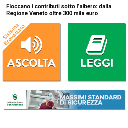
Fioccano i contributi sotto l’albero: dalla
Regione Veneto oltre 300 mila euro
Home
Schio
Attualità
In Evidenza
Schio
Fioccano i contributi sotto
l’albero: dalla Regione Veneto
oltre 300 mila euro
Da
Omar Dal Maso
26 Dicembre 2018
(aggiornato il
26 Dicembre 2018 12:59
)
ASCOLTA L'AUDIO