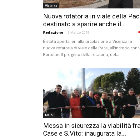
Vicenza
Nuova rotatoria in viale della Pac
destinato a sparire anche il...
Redazione
-
5 Marzo 2019
È stata aperta ieri alla circolazione a Vicenza la
nuova rotatoria di viale della Pace, all'incrocio con 
Bortolan. Il progetto della rotatoria, del...
Malo
Messa in sicurezza la viabilità fr
Case e S.Vito: inaugurata la...