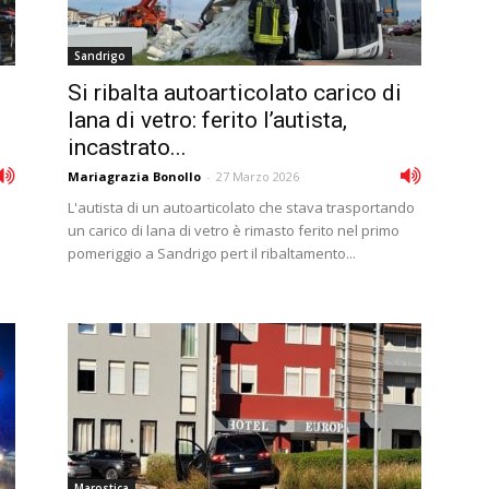
Sandrigo
Si ribalta autoarticolato carico di
lana di vetro: ferito l’autista,
incastrato...
Mariagrazia Bonollo
-
27 Marzo 2026
L'autista di un autoarticolato che stava trasportando
un carico di lana di vetro è rimasto ferito nel primo
pomeriggio a Sandrigo pert il ribaltamento...
Marostica