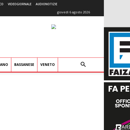
CO
VIDEOGIORNALE
AUDIONOTIZIE
giovedì 6 agosto 2026
IANO
BASSANESE
VENETO