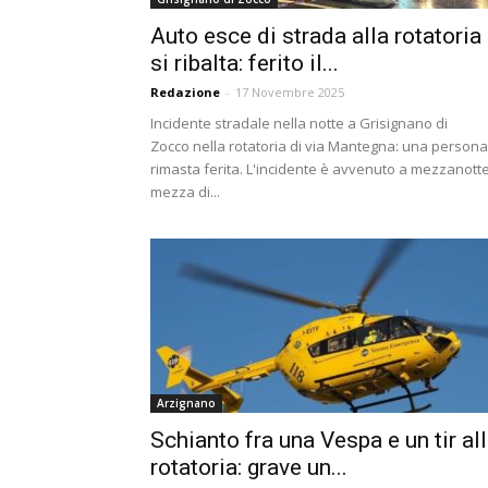
Auto esce di strada alla rotatoria
si ribalta: ferito il...
Redazione
-
17 Novembre 2025
Incidente stradale nella notte a Grisignano di
Zocco nella rotatoria di via Mantegna: una persona
rimasta ferita. L'incidente è avvenuto a mezzanott
mezza di...
Arzignano
Schianto fra una Vespa e un tir al
rotatoria: grave un...