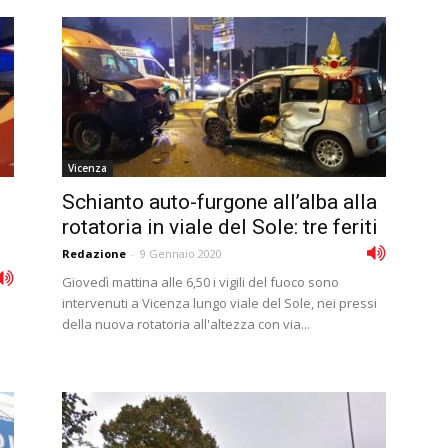
Vicenza
Schianto auto-furgone all’alba alla
rotatoria in viale del Sole: tre feriti
Redazione
-
9 Gennaio 2020
Giovedì mattina alle 6,50 i vigili del fuoco sono
intervenuti a Vicenza lungo viale del Sole, nei pressi
della nuova rotatoria all'altezza con via...