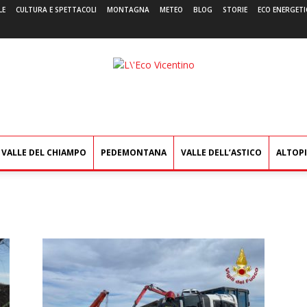
LE
CULTURA E SPETTACOLI
MONTAGNA
METEO
BLOG
STORIE
ECO ENERGETI
L'Eco
Vicentino
VALLE DEL CHIAMPO
PEDEMONTANA
VALLE DELL’ASTICO
ALTOP