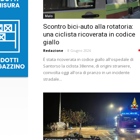
Malo
Scontro bici-auto alla rotatoria:
una ciclista ricoverata in codice
giallo
Redazione
-
8 Giugno 2026
È stata ricoverata in codice giallo all'ospedale di
Santorso la ciclista 38enne, di origini straniere,
coinvolta oggi all'ora di pranzo in un incidente
stradale...
Grisignano di Zocco