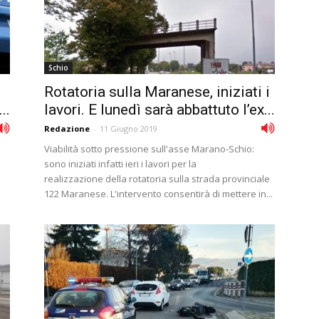
Schio
Rotatoria sulla Maranese, iniziati i
..
lavori. E lunedì sarà abbattuto l’ex...
Redazione
-
11 Giugno 2019
Viabilità sotto pressione sull'asse Marano-Schio:
sono iniziati infatti ieri i lavori per la
realizzazione della rotatoria sulla strada provinciale
122 Maranese. L'intervento consentirà di mettere in...