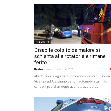
Arzignano
Disabile colpito da malore si
schianta alla rotatoria e rimane
ferito
Redazione
-
6 Febbraio 2020
Alle 21 circa, i vigili del fuoco sono intervenuti in via
Vicenza ad Arzignano per un automobilista finito
contro il guardrail dopo aver attraversato...