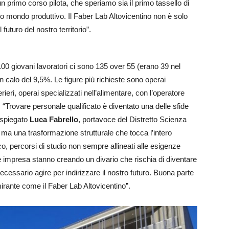
un primo corso pilota, che speriamo sia il primo tassello di
ro mondo produttivo. Il Faber Lab Altovicentino non è solo
futuro del nostro territorio”.
100 giovani lavoratori ci sono 135 over 55 (erano 39 nel
in calo del 9,5%. Le figure più richieste sono operai
eri, operai specializzati nell’alimentare, con l’operatore
e: “Trovare personale qualificato è diventato una delle sfide
a spiegato
Luca Fabrello
, portavoce del Distretto Scienza
a una trasformazione strutturale che tocca l’intero
, percorsi di studio non sempre allineati alle esigenze
e impresa stanno creando un divario che rischia di diventare
cessario agire per indirizzare il nostro futuro. Buona parte
mirante come il Faber Lab Altovicentino”.