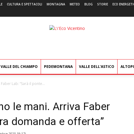
LE
CULTURA E SPETTACOLI
MONTAGNA
METEO
BLOG
STORIE
ECO ENERGETI
L'Eco
Vicentino
VALLE DEL CHIAMPO
PEDEMONTANA
VALLE DELL’ASTICO
ALTOP
 Faber Lab: “Sarà il ponte...
no le mani. Arriva Faber
 fra domanda e offerta”
mbre 2025 19:17
)