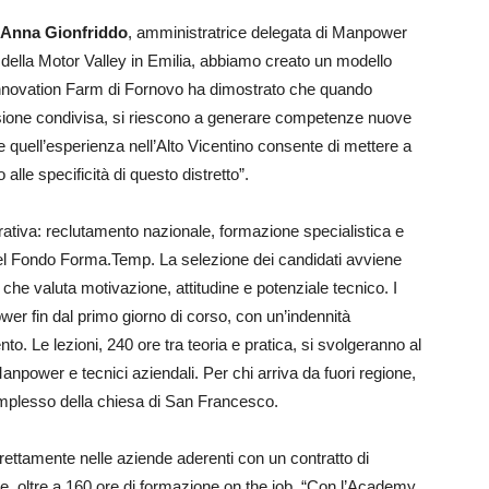
Anna Gionfriddo
, amministratrice delegata di Manpower
riali della Motor Valley in Emilia, abbiamo creato un modello
’Innovation Farm di Fornovo ha dimostrato che quando
isione condivisa, si riescono a generare competenze nuove
e quell’esperienza nell’Alto Vicentino consente di mettere a
lle specificità di questo distretto”.
erativa: reclutamento nazionale, formazione specialistica e
 del Fondo Forma.Temp. La selezione dei candidati avviene
che valuta motivazione, attitudine e potenziale tecnico. I
er fin dal primo giorno di corso, con un’indennità
to. Le lezioni, 240 ore tra teoria e pratica, si svolgeranno al
npower e tecnici aziendali. Per chi arriva da fuori regione,
omplesso della chiesa di San Francesco.
irettamente nelle aziende aderenti con un contratto di
e, oltre a 160 ore di formazione on the job. “Con l’Academy