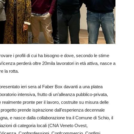
rovare i profili di cui ha bisogno e dove, secondo le stime
 Vicenza perderà oltre 20mila lavoratori in età attiva, nasce a
 la rotta.
presentato ieri sera al Faber Box davanti a una platea
boratorio intensiva, frutto di un’alleanza pubblico-privata,
 realmente pronte per il lavoro, costruite su misura delle
Il progetto prende ispirazione dall’esperienza decennale
na, e nasce dalla collaborazione tra il Comune di Schio, il
ciazioni di categoria locali (CNA Veneto Ovest,
a Vicenza, Confprofessioni, Confcommercio, Confimi