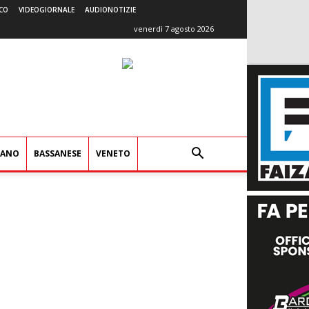
CO
VIDEOGIORNALE
AUDIONOTIZIE
venerdì 7 agosto 2026
IANO
BASSANESE
VENETO