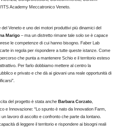
 e l’ITS Academy Meccatronico Veneto.
le del Veneto e uno dei motori produttivi più dinamici del
ina Marigo
– ma un distretto rimane tale solo se è capace
le imprese le competenze di cui hanno bisogno. Faber Lab
 carte in regola per rispondere a tutte queste istanze. Come
rcorso che punta a mantenere Schio e il territorio esteso
ttrattivo. Per farlo dobbiamo mettere al centro la
blico e privato e che dà ai giovani una reale opportunità di
ficarsi”.
scita del progetto è stata anche
Barbara Corzato
,
co e Innovazione: “Lo spunto è nato da Innovation Farm,
di un lavoro di ascolto e confronto che parte da lontano.
acità di leggere il territorio e rispondere ai bisogni reali