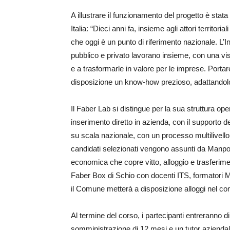
A illustrare il funzionamento del progetto è stata
Italia: “Dieci anni fa, insieme agli attori territo
che oggi è un punto di riferimento nazionale. L
pubblico e privato lavorano insieme, con una v
e a trasformarle in valore per le imprese. Portar
disposizione un know-how prezioso, adattandolo a
Il Faber Lab si distingue per la sua struttura op
inserimento diretto in azienda, con il supporto
su scala nazionale, con un processo multilivello 
candidati selezionati vengono assunti da Manpow
economica che copre vitto, alloggio e trasferimen
Faber Box di Schio con docenti ITS, formatori Ma
il Comune metterà a disposizione alloggi nel c
Al termine del corso, i partecipanti entreranno d
somministrazione di 12 mesi e un tutor aziendal