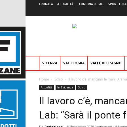
CRONACA
ATTUALITÀ
ECONOMIA LOCALE
SPORT LOCA
VICENZA
VAL LEOGRA
VALLE DELL’AGNO
Home
Schio
Il lavoro c’è, mancano le mani. Arriva
Attualità
In Evidenza
Schio
Il lavoro c’è, manca
Lab: “Sarà il ponte
Da
Redazione
-
8 Novembre 2025
(aggiornato il
8 Nove