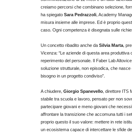
creiamo percorsi che combinano selezione, form
ha spiegato
Sara Pedrazzoli
, Academy Manager 
misura insieme alle imprese. Ed è proprio questo
caso. Ogni competenza è disegnata sulle richies
Un concetto ribadito anche da
Silvia Marta
, pr
Vicenza: “Le aziende di questa area produttiva
reperimento del personale. Il Faber Lab Altovice
soluzione strutturale, non episodica, che nasce 
bisogno in un progetto condiviso”.
A chiudere,
Giorgio Spanevello
, direttore ITS
stabile tra scuola e lavoro, pensato per non sovr
partecipare giovani e meno giovani che necessit
affrontare la transizione che accomuna tutti i se
proprio questo il suo valore: mettere in rete isti
un ecosistema capace di intercettare le sfide dei