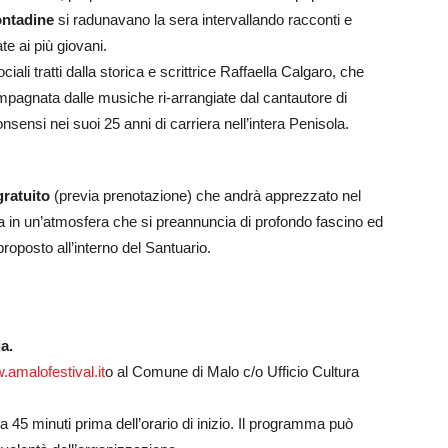
ontadine
si radunavano la sera intervallando racconti e
e ai più giovani.
li tratti dalla storica e scrittrice Raffaella Calgaro, che
pagnata dalle musiche ri-arrangiate dal cantautore di
ensi nei suoi 25 anni di carriera nell’intera Penisola.
gratuito
(previa prenotazione) che andrà apprezzato nel
ca in un’atmosfera che si preannuncia di profondo fascino ed
roposto all’interno del Santuario.
a.
amalofestival.it
o al Comune di Malo c/o Ufficio Cultura
a 45 minuti prima dell’orario di inizio. Il programma può