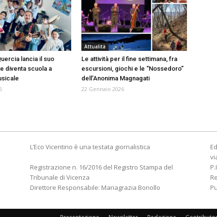
Attualità
ercia lancia il suo
Le attività per il fine settimana, fra
 e diventa scuola a
escursioni, giochi e le “Nossedoro”
usicale
dell’Anonima Magnagati
6
22 Gennaio 2026
L’Eco Vicentino è una testata giornalistica
Ed
vi
Registrazione n. 16/2016 del Registro Stampa del
P.
Tribunale di Vicenza
R
Direttore Responsabile: Mariagrazia Bonollo
Pu