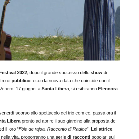
estival 2022
, dopo il grande successo dello
show
di
tro di
pubblico
, ecco la nuova data che coincide con il
 Venerdì 17 giugno, a
Santa Libera
, si esibiranno
Eleonora
enerdì scorso allo spettacolo del trio comico, passa ora il
nta Libera
pronto ad aprire il suo giardino alla proposta del
 il loro “
Fòla de rajsa, Racconto di Radice
”.
Lei attrice
,
nella vita, proporranno una
serie di racconti
popolari sul