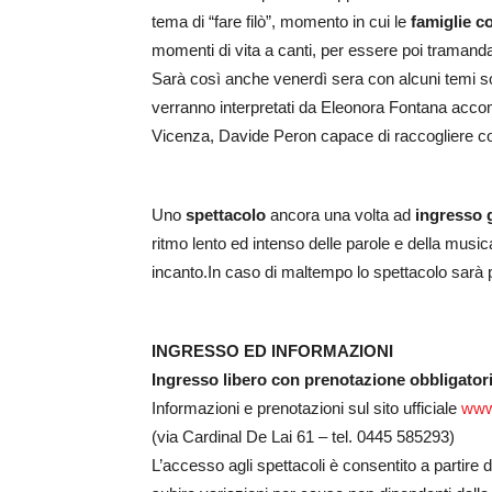
tema di “fare filò”, momento in cui le
famiglie c
momenti di vita a canti, per essere poi tramandat
Sarà così anche venerdì sera con alcuni temi socia
verranno interpretati da Eleonora Fontana accom
Vicenza, Davide Peron capace di raccogliere cons
Uno
spettacolo
ancora una volta ad
ingresso 
ritmo lento ed intenso delle parole e della musi
incanto.In caso di maltempo lo spettacolo sarà p
INGRESSO ED INFORMAZIONI
Ingresso libero con prenotazione obbligatori
Informazioni e prenotazioni sul sito ufficiale
www.
(via Cardinal De Lai 61 – tel. 0445 585293)
L’accesso agli spettacoli è consentito a partire d