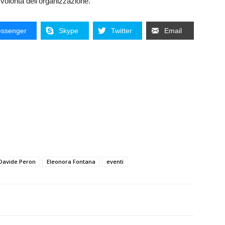
 volontà dell’organizzazione.
ssenger
Skype
Twitter
Email
Davide Peron
Eleonora Fontana
eventi