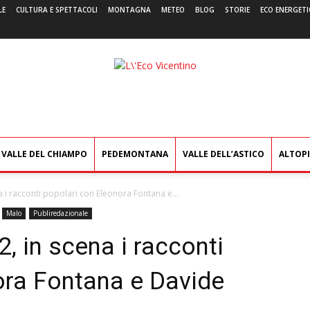
LE
CULTURA E SPETTACOLI
MONTAGNA
METEO
BLOG
STORIE
ECO ENERGETI
L'Eco
Vicentino
VALLE DEL CHIAMPO
PEDEMONTANA
VALLE DELL’ASTICO
ALTOP
a i racconti popolari con Eleonora Fontana e...
Malo
Publiredazionale
, in scena i racconti
ora Fontana e Davide