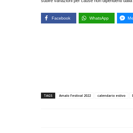
subire variazioni per cause non dipendenti dalla
Facebook
WhatsApp
Me
TAGS
Amalo Festival 2022
calendario estivo