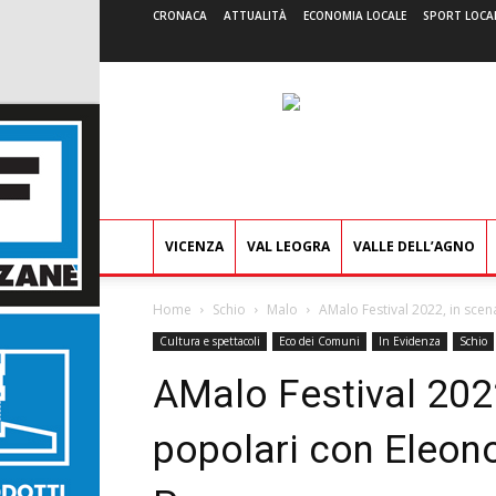
CRONACA
ATTUALITÀ
ECONOMIA LOCALE
SPORT LOCA
VICENZA
VAL LEOGRA
VALLE DELL’AGNO
Home
Schio
Malo
AMalo Festival 2022, in scen
Cultura e spettacoli
Eco dei Comuni
In Evidenza
Schio
AMalo Festival 2022
popolari con Eleon