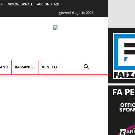
CO
VIDEOGIORNALE
AUDIONOTIZIE
giovedì 6 agosto 2026
IANO
BASSANESE
VENETO