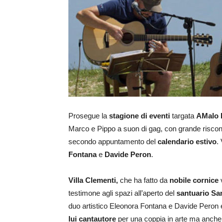
Prosegue la
stagione di eventi
targata
AMalo F
Marco e Pippo a suon di gag, con grande riscon
secondo appuntamento del
calendario estivo
.
Fontana
e
Davide Peron
.
Villa Clementi,
che ha fatto da
nobile cornice
v
testimone agli spazi all’aperto del
santuario Sa
duo artistico Eleonora Fontana e Davide Peron ed
lui cantautore
per una coppia in arte ma anche 