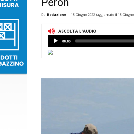
Peron
Da
Redazione
-
15 Giugno 2022
(aggiornato il
15 Giugno
ASCOLTA L'AUDIO
Lettore
00:00
Audio