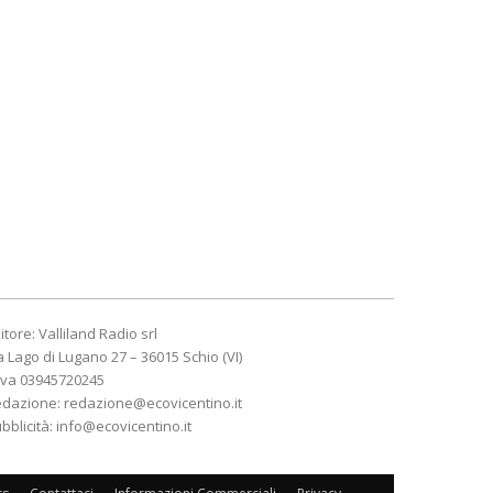
itore: Valliland Radio srl
a Lago di Lugano 27 – 36015 Schio (VI)
Iva 03945720245
edazione:
redazione@ecovicentino.it
bblicità:
info@ecovicentino.it