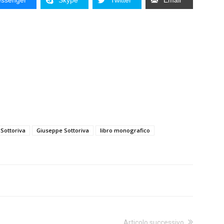
ssenger
Skype
Twitter
Email
Sottoriva
Giuseppe Sottoriva
libro monografico
Articolo successivo