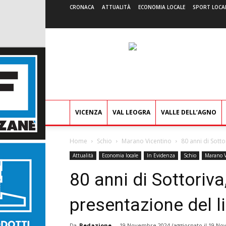
CRONACA
ATTUALITÀ
ECONOMIA LOCALE
SPORT LOCA
VICENZA
VAL LEOGRA
VALLE DELL’AGNO
Home
Schio
Marano Vicentino
80 anni di Sott
Attualità
Economia locale
In Evidenza
Schio
Marano V
80 anni di Sottoriva
presentazione del 
Da
Redazione
-
19 Novembre 2024
(aggiornato il
19 No