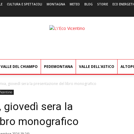
LE
CULTURA E SPETTACOLI
MONTAGNA
METEO
BLOG
STORIE
ECO ENERGETI
L'Eco
Vicentino
VALLE DEL CHIAMPO
PEDEMONTANA
VALLE DELL’ASTICO
ALTOP
oriva, giovedì sera la presentazione del libro monografico
icentino
, giovedì sera la
libro monografico
vembre 2024 19:24
)