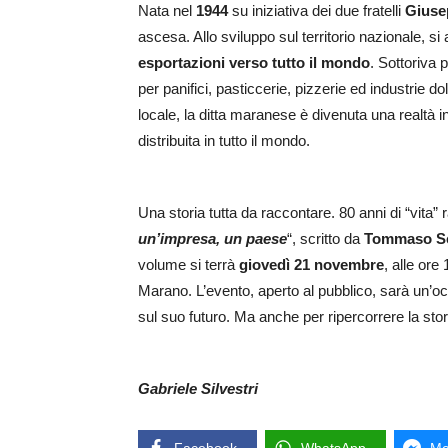
Nata nel
1944
su iniziativa dei due fratelli
Giuse
ascesa. Allo sviluppo sul territorio nazionale, s
esportazioni verso tutto il mondo
. Sottoriva
per panifici, pasticcerie, pizzerie ed industrie do
locale, la ditta maranese è divenuta una realtà in
distribuita in tutto il mondo.
Una storia tutta da raccontare. 80 anni di “vita” r
un’impresa, un paese
“, scritto da
Tommaso S
volume si terrà
giovedì 21 novembre
, alle ore
Marano. L’evento, aperto al pubblico, sarà un’occ
sul suo futuro. Ma anche per ripercorrere la st
Gabriele Silvestri