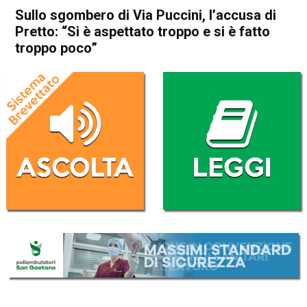
Sullo sgombero di Via Puccini, l’accusa di
Pretto: “Si è aspettato troppo e si è fatto
troppo poco”
Home
Schio
Marano Vicentino
Attualità
In Evidenza
Schio
Marano Vicentino
Sullo sgombero di Via
Puccini, l’accusa di Pretto: “Si
è aspettato troppo e si è
fatto troppo poco”
Da
Redazione
2 Aprile 2023
(aggiornato il
2 Aprile 2023 15:24
)