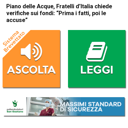
Piano delle Acque, Fratelli d’Italia chiede
verifiche sui fondi: “Prima i fatti, poi le
accuse”
Home
Schio
Attualità
In Evidenza
Schio
Piano delle Acque, Fratelli
d’Italia chiede verifiche sui
fondi: “Prima i fatti, poi le
accuse”
Da
Marco Zorzi
16 Giugno 2026
(aggiornato il
17 Giugno 2026 7:51
)